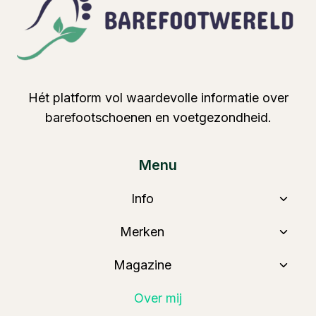
Hét platform vol waardevolle informatie over
barefootschoenen en voetgezondheid.
Menu
Toggl
Info
Subm
Toggl
Merken
Subm
Toggl
Magazine
Subm
Over mij