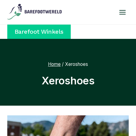
Doorgaan
naar
inhoud
Barefoot Winkels
Home
/
Xeroshoes
Xeroshoes