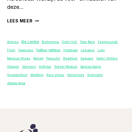
deze…
XEROSHOES
LEES MEER
HFS
(II):
LICHTE,
Be Lenka
Ahinsa
Bohempia
Dotty fish
Fare Bare
Feelgrounds
ADEMENDE
hallux valgus
Freet
Geasoles
Hobibear
Leguano
Luks
HARDLOOPSCHOEN
Realfoot
Magical Shoes
Merell
Papoutsi
Saguaro
Saltic Vintero
Shapen
Skinners
Softstar
Steger Mukluk
Vaistoa Katve
Wildling
Vivobarefoot
Xero shoes
Xeroshoes
Xsensible
Zkama Alma