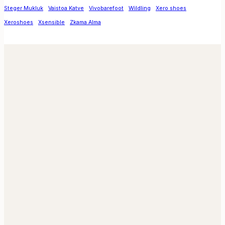
voor
Wildling
Steger Mukluk
Vaistoa Katve
Vivobarefoot
Xero shoes
dagelijks
Xeroshoes
Xsensible
Zkama Alma
gebruik