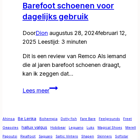
Barefoot schoenen voor
dagelijks gebruik
Door
Dion
augustus 28, 2024
februari 12,
2025
Leestijd:
3
minuten
Dit is een review van Remco Als iemand
die al jaren barefoot schoenen draagt,
kan ik zeggen dat…
Vivobarefoot
Lees meer
Geo
Court
III:
Be Lenka
Ahinsa
Bohempia
Dotty fish
Fare Bare
Feelgrounds
Freet
Barefoot
hallux valgus
Geasoles
Hobibear
Leguano
Luks
Magical Shoes
Merell
schoenen
Realfoot
Papoutsi
Saguaro
Saltic Vintero
Shapen
Skinners
Softstar