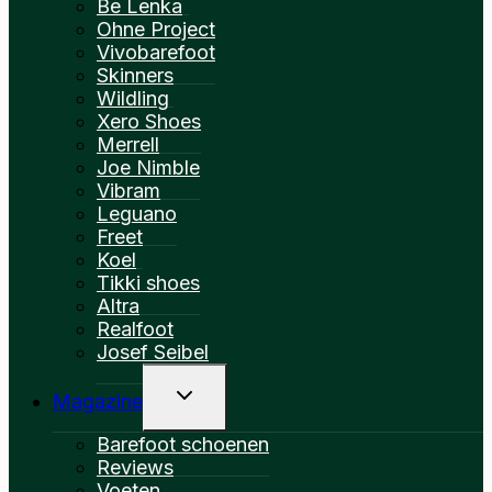
Be Lenka
Ohne Project
Vivobarefoot
Skinners
Wildling
Xero Shoes
Merrell
Joe Nimble
Vibram
Leguano
Freet
Koel
Tikki shoes
Altra
Realfoot
Josef Seibel
Toggle
Magazine
Submenu
Barefoot schoenen
Reviews
Voeten